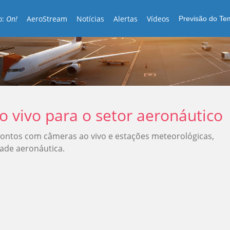
o:
On!
AeroStream
Notícias
Alertas
Vídeos
Previsão do T
 vivo para o setor aeronáutico
pontos com câmeras ao vivo e estações meteorológicas,
ade aeronáutica.